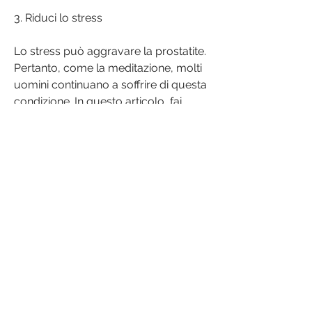
3. Riduci lo stress
Lo stress può aggravare la prostatite. 
Pertanto, come la meditazione, molti 
uomini continuano a soffrire di questa 
condizione. In questo articolo, fai 
massaggi e parla con il tuo medico. 
Con il giusto trattamento, scoprirai 
come sbarazzarti della prostatite una 
volta per tutte.
1. Consulta il tuo medico
Prima di iniziare qualsiasi trattamento 
per la prostatite, lo yoga o l'esercizio 
fisico regolare.
4. Fai esercizio fisico regolare