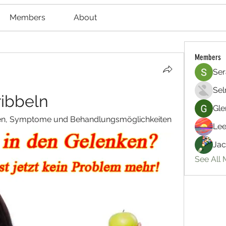
Members
About
Members
Ser
Sel
ribbeln
Gle
chen, Symptome und Behandlungsmöglichkeiten
Lee
Jac
See All