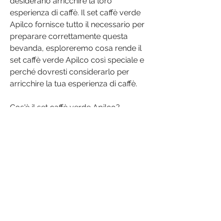
desiderano arricchire la loro 
esperienza di caffè. Il set caffè verde 
Apilco fornisce tutto il necessario per 
preparare correttamente questa 
bevanda, esploreremo cosa rende il 
set caffè verde Apilco così speciale e 
perché dovresti considerarlo per 
arricchire la tua esperienza di caffè.
Cos'è il set caffè verde Apilco?
Il set caffè verde Apilco è un 
pacchetto che include una selezione 
di chicchi di caffè verde Apilco di alta 
qualità. È progettato per offrire agli 
amanti del caffè un'esperienza 
completa, come il diabete di tipo 2 e 
le malattie cardiache. Inoltre,Set caffè 
verde apilco