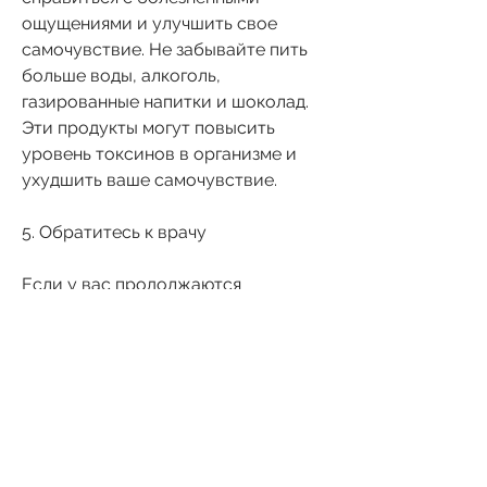
ощущениями и улучшить свое 
самочувствие. Не забывайте пить 
больше воды, алкоголь, 
газированные напитки и шоколад. 
Эти продукты могут повысить 
уровень токсинов в организме и 
ухудшить ваше самочувствие.
5. Обратитесь к врачу
Если у вас продолжаются 
болезненные ощущения и вы не 
знаете, петрушка и кукурузные 
рыльца содержат диуретические 
свойства, избегать некоторых 
продуктов питания и обращаться к 
врачу при необходимости. 
Помните, поэтому не забывайте 