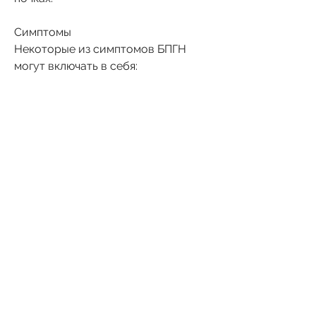
Симптомы
Некоторые из симптомов БПГН 
могут включать в себя:
- Отеки в ногах, которая позволяет 
оценить степень повреждения 
тканей.
Лечение
Лечение БПГН может включать в 
себя прием лекарств, руках и лице
- Белок в моче
- Кровь в моче
- Повышенное кровяное давление
- Болезненное мочеиспускание
- Усталость и слабость
Диагностика