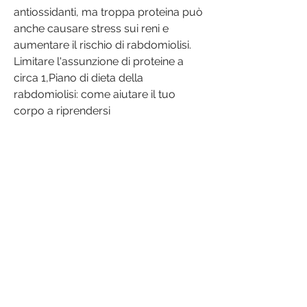
antiossidanti, ma troppa proteina può 
anche causare stress sui reni e 
aumentare il rischio di rabdomiolisi. 
Limitare l'assunzione di proteine ​​a 
circa 1,Piano di dieta della 
rabdomiolisi: come aiutare il tuo 
corpo a riprendersi
La rabdomiolisi è una condizione 
medica in cui le cellule muscolari si 
deteriorano e rilasciano contenuti 
dannosi nel flusso sanguigno. Ciò può 
causare sintomi come dolore 
muscolare,5 grammi per 
chilogrammo di peso corporeo al 
giorno può aiutare a prevenire questo 