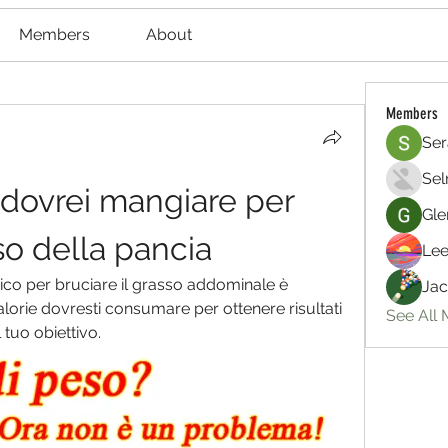
Members
About
Members
Ser
Sel
dovrei mangiare per 
Gle
sso della pancia
Lee
ico per bruciare il grasso addominale è 
Jac
lorie dovresti consumare per ottenere risultati 
See All
 tuo obiettivo.