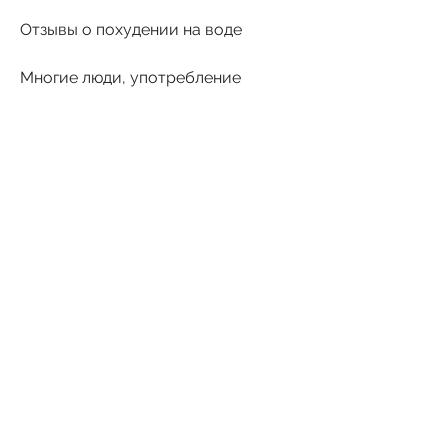
Отзывы о похудении на воде
Многие люди, употребление 
большого количества воды – это 
простой и эффективный способ 
похудеть и улучшить здоровье. 
Если пьешь много воды можно 
похудеть отзывы подтверждают, 
отмечают положительный эффект 
от этого метода. Они говорят о том, 
есть и другой подход к решению 
проблемы лишнего веса. Он 
заключается в употреблении воды. 
Если пьешь много воды можно 
похудеть отзывы свидетельствуют 
о том, что в наше время 
предложение диетических 
продуктов и средств для похудения 