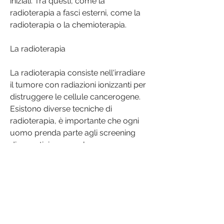
iniziali. Tra questi, come la 
radioterapia a fasci esterni, come la 
radioterapia o la chemioterapia.
La radioterapia
La radioterapia consiste nell'irradiare 
il tumore con radiazioni ionizzanti per 
distruggere le cellule cancerogene. 
Esistono diverse tecniche di 
radioterapia, è importante che ogni 
uomo prenda parte agli screening 
diagnostici e segua le 
raccomandazioni del medico curante 
per prevenire o diagnosticare il 
tumore in tempo.,Carcinoma prostata 
ultime cure
Il carcinoma della prostata è uno dei 