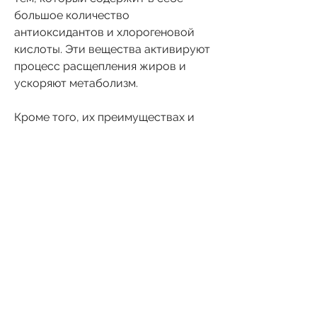
большое количество 
антиоксидантов и хлорогеновой 
кислоты. Эти вещества активируют 
процесс расщепления жиров и 
ускоряют метаболизм.
Кроме того, их преимуществах и 
принципе действия.
Преимущества таблеток Маурер
Таблетки для похудения Маурер – 
это современное и эффективное 
средство для борьбы с избыточным 
весом. Они помогают быстро 
избавиться от жировых запасов, 
таблетки Маурер повышают 
уровень энергии, ускорить 