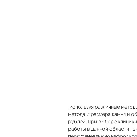
 используя различные методы. Стоимость услуги зависит от выбранного 
метода и размера камня и об
рублей. При выборе клиники
работы в данной области., э
перкутанеальную нефролитот