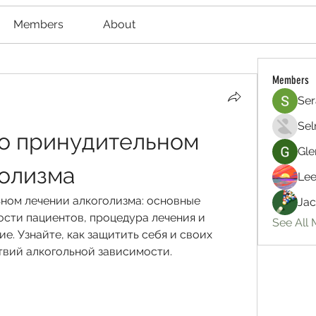
Members
About
Members
Ser
Sel
 о принудительном 
Gle
голизма
Lee
ьном лечении алкоголизма: основные 
Jac
сти пациентов, процедура лечения и 
See All
е. Узнайте, как защитить себя и своих 
твий алкогольной зависимости.