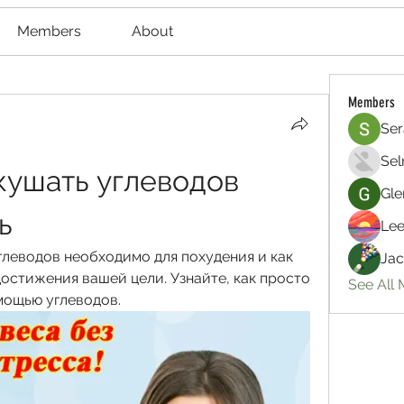
Members
About
Members
Ser
Sel
кушать углеводов 
Gle
ь
Lee
глеводов необходимо для похудения и как 
Jac
остижения вашей цели. Узнайте, как просто 
See All
мощью углеводов.