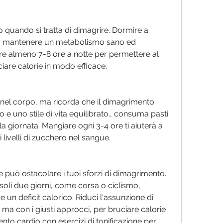
 quando si tratta di dimagrire. Dormire a 
er mantenere un metabolismo sano ed 
ire almeno 7-8 ore a notte per permettere al 
iare calorie in modo efficace.
a nel corpo, ma ricorda che il dimagrimento 
e uno stile di vita equilibrato., consuma pasti 
la giornata. Mangiare ogni 3-4 ore ti aiuterà a 
i livelli di zucchero nel sangue.
 e può ostacolare i tuoi sforzi di dimagrimento. 
n soli due giorni, come corsa o ciclismo, 
un deficit calorico. Riduci l'assunzione di 
, ma con i giusti approcci, per bruciare calorie 
to cardio con esercizi di tonificazione per 