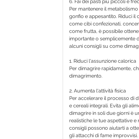
6. Fai dei pasti più piccoli e fre
Per mantenere il metabolismo at
gonfio e appesantito. Riduci il
come cibi confezionati, concen
come frutta, è possibile ottenere
importante o semplicemente des
alcuni consigli su come dimagri
1. Riduci l'assunzione calorica
Per dimagrire rapidamente, che 
dimagrimento.
2. Aumenta l'attività fisica
Per accelerare il processo di d
e cereali integrali. Evita gli al
dimagrire in soli due giorni è 
realistiche le tue aspettative e 
consigli possono aiutarti a ottene
gli attacchi di fame improvvisi.