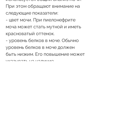
При этом обращают внимание на 
следующие показатели:
- цвет мочи. При пиелонефрите 
моча может стать мутной и иметь 
красноватый оттенок.
- уровень белков в моче. Обычно 
уровень белков в моче должен 
быть низким. Его повышение может 
указывать на наличие 
воспалительного процесса в 
почках и лоханке.
- наличие бактерий в моче. При 
пиелонефрите часто наблюдается 
бактериурія – наличие бактерий в 
моче. Если количество бактерий 
превышает норму, что 
свидетельствует о наличии 
воспалительного процесса в 